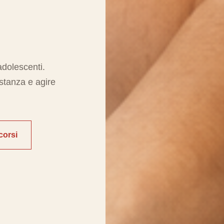
adolescenti.
istanza e agire
corsi