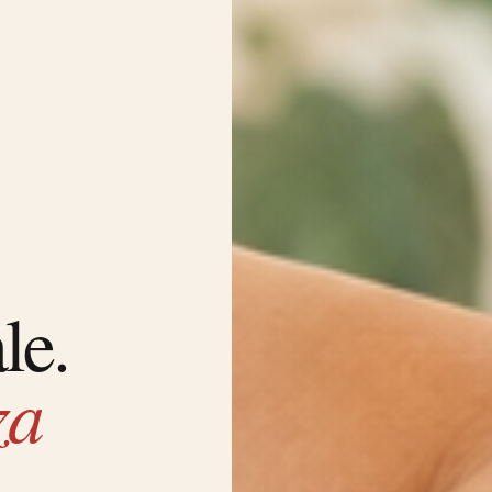
le.
za