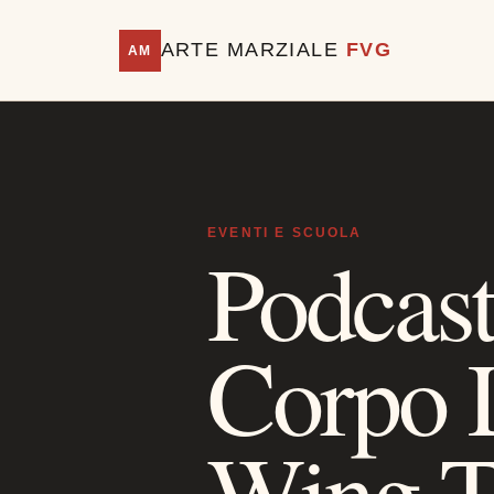
ARTE MARZIALE
FVG
AM
EVENTI E SCUOLA
Podcast
Corpo L
Wing T