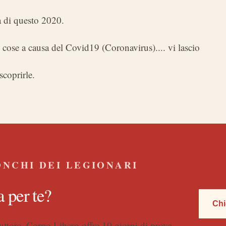
tà di questo 2020.
cose a causa del Covid19 (Coronavirus).... vi lascio
scoprirle.
ONCHI DEI LEGIONARI
a per te?
Chi
ruttore. Corpo Libero offre 10 giorni di prova