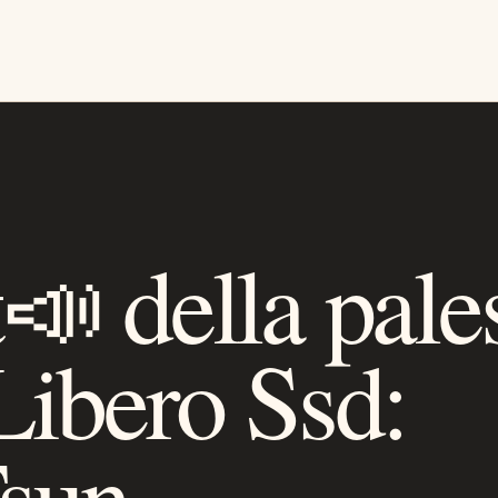
📣 della pale
ibero Ssd:
sun