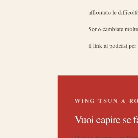
affrontato le difficol
Sono cambiate molte 
il link al podcast per 
WING TSUN A R
Vuoi capire se f
Fissa un incontro con l’ist